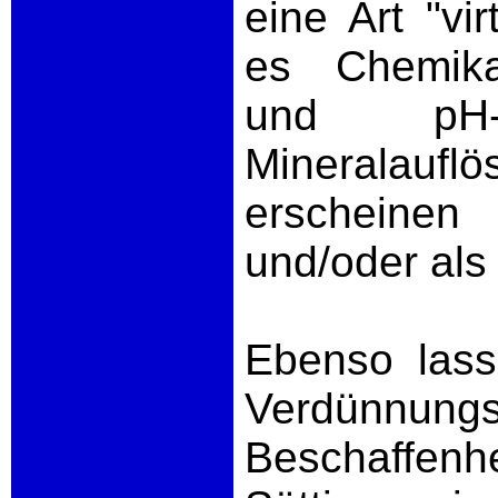
eine Art "vi
es Chemika
und pH-We
Mineralauf
erscheine
und/oder als 
Ebenso lass
Verdünnungs
Beschaffe