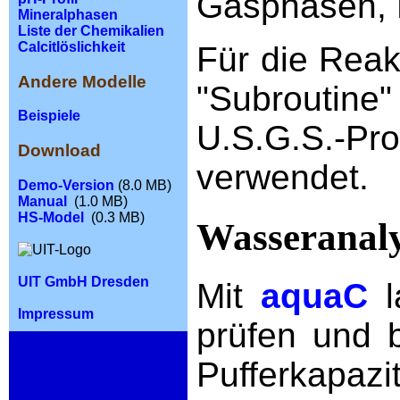
Gasphasen, F
Mineralphasen
Liste der Chemikalien
Calcitlöslichkeit
Für die Reak
Andere Modelle
"Subroutine"
Beispiele
U.S.G.S
Download
verwendet.
Demo-Version
(8.0 MB)
Manual
(1.0 MB)
HS-Model
(0.3 MB)
Wasseranaly
UIT GmbH Dresden
Mit
aquaC
Impressum
prüfen und b
Pufferkapazi