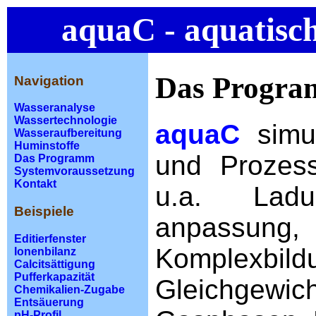
aquaC - aquatis
Das Progra
Navigation
Wasseranalyse
Wassertechnologie
aquaC
simu
Wasseraufbereitung
Huminstoffe
und Prozes
Das Programm
Systemvoraussetzung
Kontakt
u.a. Ladu
Beispiele
anpassung
Editierfenster
Komplexbi
Ionenbilanz
Calcitsättigung
Pufferkapazität
Gleichgewich
Chemikalien-Zugabe
Entsäuerung
pH-Profil