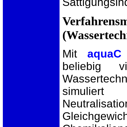
Sättigungsind
Verfahrensm
(Wassertech
Mit
aqua
beliebig v
Wassertech
simulier
Neutralisat
Gleichgew