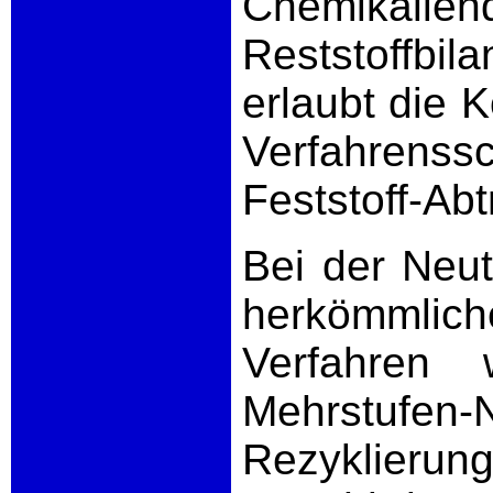
Chemika
Reststoffbil
erlaubt die 
Verfahrenss
Feststoff-Ab
Bei der Neut
herkömmlic
Verfahren w
Mehrstufen-
Rezyklieru