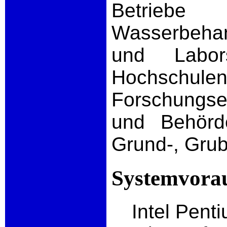
Bet
Wasserbeha
und Labor
Hoch
Forschungse
und Behörde
Grund-, Gru
Systemvora
Intel Pent