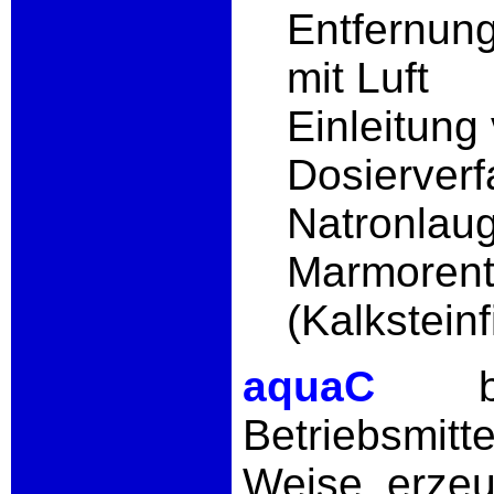
Entfernun
mit Luft
Einleitung
Dosierve
Natronlau
Marmorent
(Kalksteinfi
aquaC
Betriebsmit
Weise erzeu