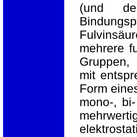
(und de
Bindung
Fulvinsäu
mehrere f
Gruppen,
mit entspr
Form eines
mono-, bi-
mehrwertig
elektrosta