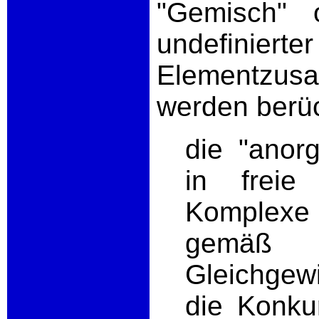
"Gemisch" 
undefin
Elementzu
werden berüc
die "anorg
in freie
Komplexe 
gemäß d
Gleichgew
die Konku